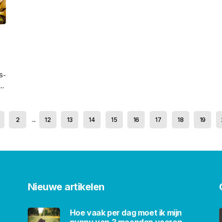
s-
..
2
...
12
13
14
15
16
17
18
19
Nieuwe artikelen
Hoe vaak per dag moet ik mijn