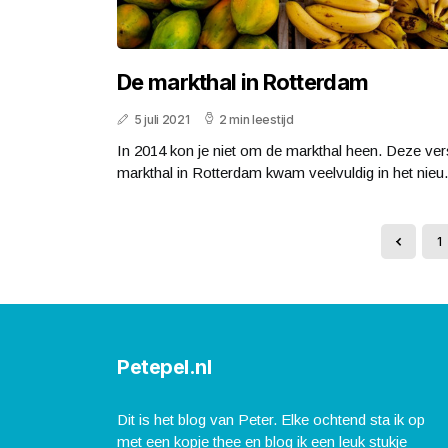
De markthal in Rotterdam
5 juli 2021
2 min leestijd
In 2014 kon je niet om de markthal heen. Deze ver
markthal in Rotterdam kwam veelvuldig in het nieu.
1
Petepel.nl
Dit is het blog van Peter. Elke ochtend sta ik op
met een kopje thee en blog ik een leuk stukje