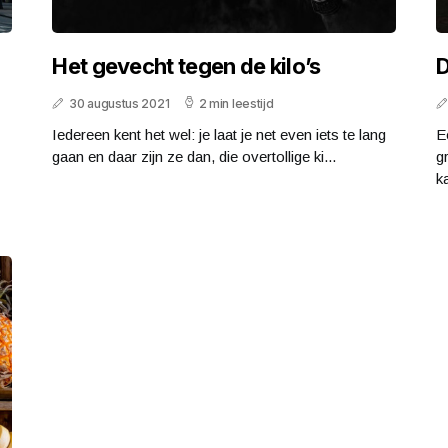
Het gevecht tegen de kilo’s
D
30 augustus 2021
2 min leestijd
Iedereen kent het wel: je laat je net even iets te lang
E
gaan en daar zijn ze dan, die overtollige ki...
g
ka