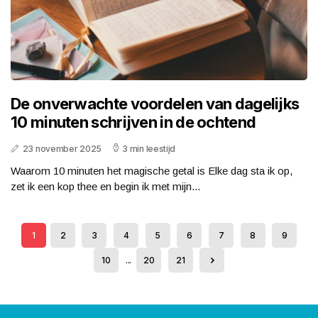
De onverwachte voordelen van dagelijks
10 minuten schrijven in de ochtend
23 november 2025
3 min leestijd
Waarom 10 minuten het magische getal is Elke dag sta ik op,
zet ik een kop thee en begin ik met mijn...
1
2
3
4
5
6
7
8
9
10
...
20
21