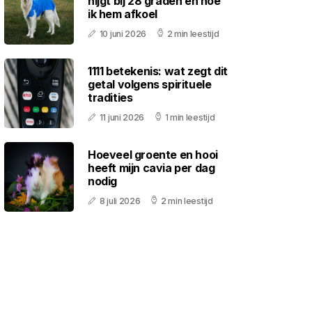
hijgt bij 28 graden en hoe
ik hem afkoel
10 juni 2026
2 min leestijd
1111 betekenis: wat zegt dit
getal volgens spirituele
tradities
11 juni 2026
1 min leestijd
Hoeveel groente en hooi
heeft mijn cavia per dag
nodig
8 juli 2026
2 min leestijd