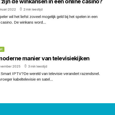
zijn de winkansen in een online casino?
anuari 2022
2 min leestijd
peler wil het liefst zoveel mogelijk geld bij het spelen in een
 casino. De winkans word...
et
moderne manier van televisiekijken
ovember 2025
3 min leestijd
 Smart IPTV?De wereld van televisie verandert razendsnel.
roeger kabeltelevisie en satel...