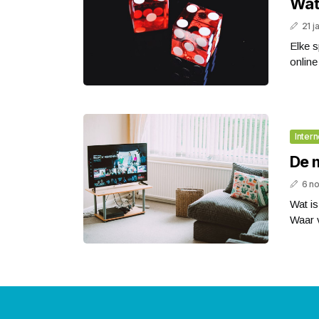
Wat 
21 j
Elke s
online
Intern
De 
6 n
Wat is
Waar v