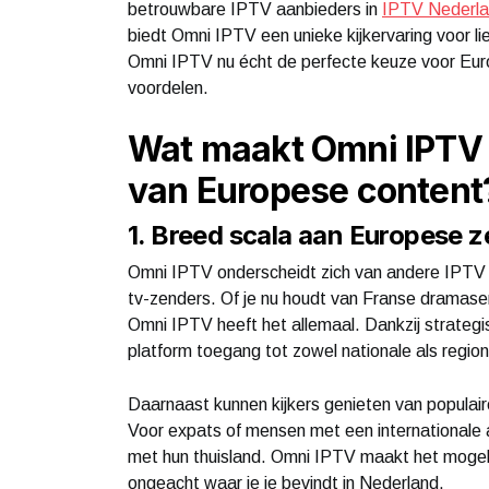
betrouwbare IPTV aanbieders in
IPTV Nederl
biedt Omni IPTV een unieke kijkervaring voor l
Omni IPTV nu écht de perfecte keuze voor Europ
voordelen.
Wat maakt Omni IPTV 
van Europese content
1. Breed scala aan Europese 
Omni IPTV onderscheidt zich van andere IPTV 
tv-zenders. Of je nu houdt van Franse dramaser
Omni IPTV heeft het allemaal. Dankzij strate
platform toegang tot zowel nationale als region
Daarnaast kunnen kijkers genieten van populai
Voor expats of mensen met een internationale a
met hun thuisland. Omni IPTV maakt het mogelij
ongeacht waar je je bevindt in Nederland.