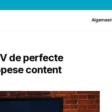
Algemee
V de perfecte
opese content