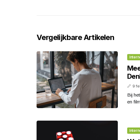
Vergelijkbare Artikelen
Intern
Meer
Den
9 fe
Bij he
en fil
Intern