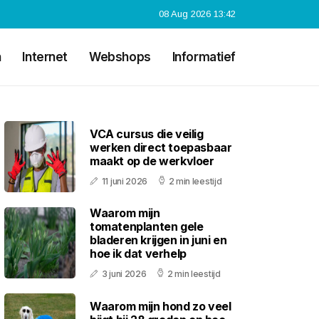
08 Aug 2026 13:42
n
Internet
Webshops
Informatief
VCA cursus die veilig
werken direct toepasbaar
maakt op de werkvloer
11 juni 2026
2 min leestijd
Waarom mijn
tomatenplanten gele
bladeren krijgen in juni en
hoe ik dat verhelp
3 juni 2026
2 min leestijd
Waarom mijn hond zo veel