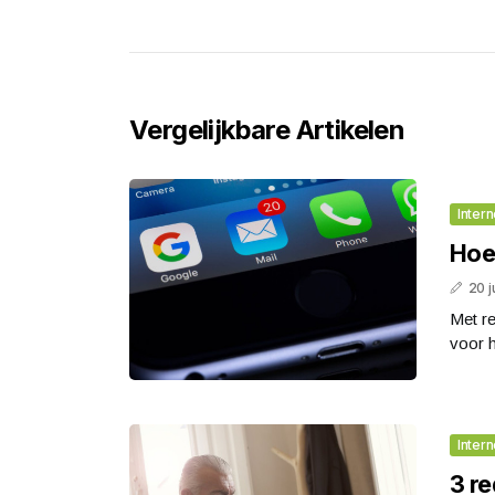
Vergelijkbare Artikelen
Intern
Hoe
20 j
Met re
voor 
Intern
3 r