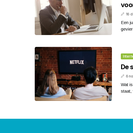
voor
16 
Een ju
gevier
Intern
De 
6 n
Wat is
staat,