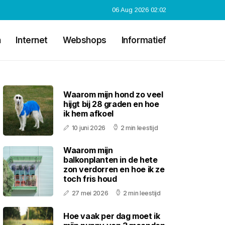
06 Aug 2026 02:02
n
Internet
Webshops
Informatief
Waarom mijn hond zo veel
hijgt bij 28 graden en hoe
ik hem afkoel
10 juni 2026
2 min leestijd
Waarom mijn
balkonplanten in de hete
zon verdorren en hoe ik ze
toch fris houd
27 mei 2026
2 min leestijd
Hoe vaak per dag moet ik