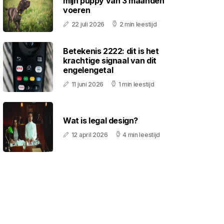
mijn puppy van 3 maanden
voeren
22 juli 2026
2 min leestijd
Betekenis 2222: dit is het
krachtige signaal van dit
engelengetal
11 juni 2026
1 min leestijd
Wat is legal design?
12 april 2026
4 min leestijd