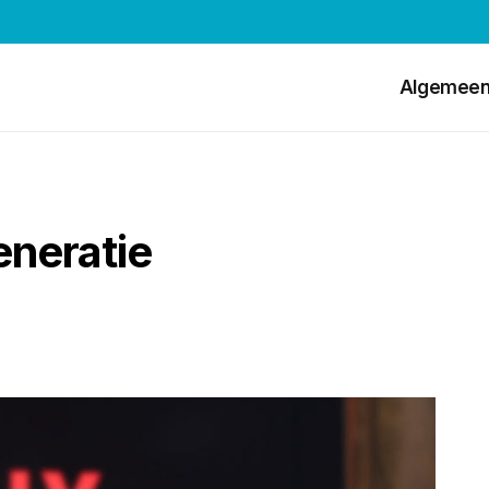
Algemee
eneratie