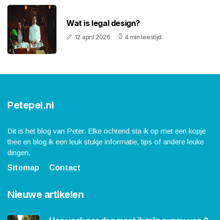
Wat is legal design?
12 april 2026
4 min leestijd
Petepel.nl
Dit is het blog van Peter. Elke ochtend sta ik op met een kopje
thee en blog ik een leuk stukje informatie, tips of andere leuke
dingen.
Sitemap
Contact
Nieuwe artikelen