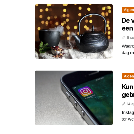
Alge
De 
een
9 s
Waaro
dag me
Alge
Kun 
geb
14 a
Insta
ter we