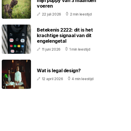
mijn puppy van 3 maanden
voeren
22 juli 2026
2 min leestijd
Betekenis 2222: dit is het
krachtige signaal van dit
engelengetal
11 juni 2026
1 min leestijd
Wat is legal design?
12 april 2026
4 min leestijd