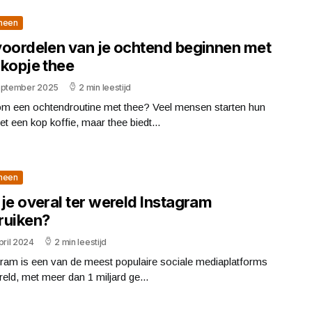
meen
voordelen van je ochtend beginnen met
 kopje thee
eptember 2025
2 min leestijd
m een ochtendroutine met thee? Veel mensen starten hun
t een kop koffie, maar thee biedt...
meen
je overal ter wereld Instagram
ruiken?
pril 2024
2 min leestijd
gram is een van de meest populaire sociale mediaplatforms
reld, met meer dan 1 miljard ge...