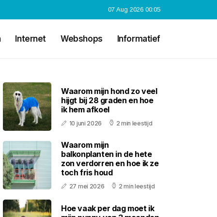
07 Aug 2026 00:05
n
Internet
Webshops
Informatief
Waarom mijn hond zo veel
hijgt bij 28 graden en hoe
ik hem afkoel
10 juni 2026
2 min leestijd
Waarom mijn
balkonplanten in de hete
zon verdorren en hoe ik ze
toch fris houd
27 mei 2026
2 min leestijd
Hoe vaak per dag moet ik