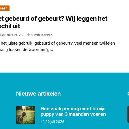
meen
et gebeurd of gebeurt? Wij leggen het
chil uit
augustus 2025
2 min leestijd
 het juiste gebruik: gebeurd of gebeurt? Veel mensen twijfelen
atig tussen de woorden 'g...
Nieuwe artikelen
Hoe vaak per dag moet ik mijn
puppy van 3 maanden voeren
22 juli 2026