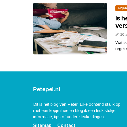
Alge
Is h
vers
20 
Wat is
regelm
Petepel.nl
Dit is het blog van Peter. Elke ochtend sta ik op
met een kopje thee en blog ik een leuk stukje
informatie, tips of andere leuke dingen.
Sitemap
Contact