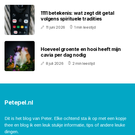
1111 betekenis: wat zegt dit getal
volgens spirituele tradities
11 juni 2026
1 min leestijd
Hoeveel groente en hooi heeft mijn
cavia per dag nodig
8 juli 2026
2 min leestijd
Petepel.nl
Dit is het blog van Peter. Elke ochtend sta ik op met een kopje
thee en blog ik een leuk stukje informatie, tips of andere leuke
dingen.