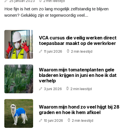
25 januari 2023
2 min leestijd
Hoe fijn is het om zo lang mogelijk zelfstandig te blijven
wonen? Gelukkig zijn er tegenwoordig veel...
VCA cursus die veilig werken direct
toepasbaar maakt op de werkvloer
11 juni 2026
2 min leestijd
Waarom mijn tomatenplanten gele
bladeren krijgen in juni en hoe ik dat
verhelp
3 juni 2026
2 min leestijd
Waarom mijn hond zo veel hijgt bij 28
graden en hoe ik hem afkoel
10 juni 2026
2 min leestijd