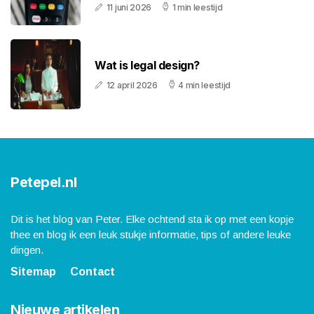
11 juni 2026
1 min leestijd
Wat is legal design?
12 april 2026
4 min leestijd
Petepel.nl
Dit is het blog van Peter. Elke ochtend sta ik op met een kopje
thee en blog ik een leuk stukje informatie, tips of andere leuke
dingen.
Sitemap
Contact
Nieuwe artikelen