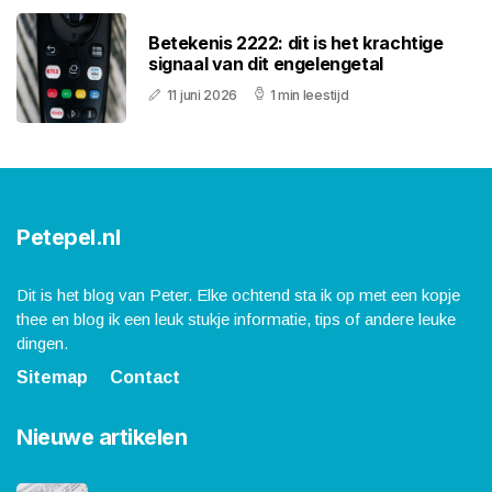
Betekenis 2222: dit is het krachtige
signaal van dit engelengetal
11 juni 2026
1 min leestijd
Petepel.nl
Dit is het blog van Peter. Elke ochtend sta ik op met een kopje
thee en blog ik een leuk stukje informatie, tips of andere leuke
dingen.
Sitemap
Contact
Nieuwe artikelen