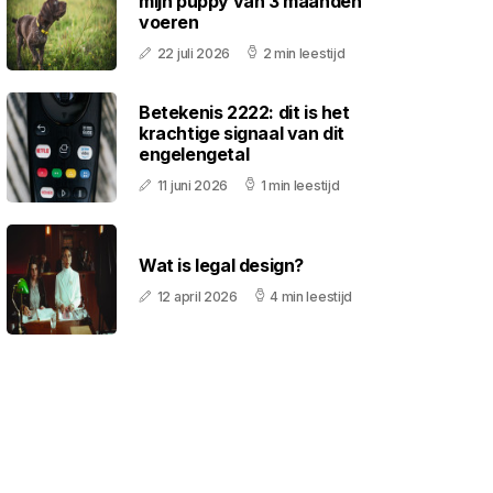
mijn puppy van 3 maanden
voeren
22 juli 2026
2 min leestijd
Betekenis 2222: dit is het
krachtige signaal van dit
engelengetal
11 juni 2026
1 min leestijd
Wat is legal design?
12 april 2026
4 min leestijd