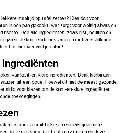
 lekkere maaltijd op tafel zetten? Kies dan voor
nten in één pan gekookt, wat zorgt voor weinig afwas en
 risotto. Doe alle ingrediënten, zoals rijst, bouillon en
am garen. Je kunt eindeloos variëren met verschillende
eer tips hierover vind je online!
 ingrediënten
 maken van kant-en-klare ingrediënten. Denk hierbij aan
 sauzen uit een potje. Hoewel dit niet de meest gezonde
t er altijd voor kiezen om de kant-en-klare ingrediënten
ezonde toevoegingen.
iezen
ken, is door vooruit te koken en maaltijden in te
d een grote pan soep, pasta of curry maken en deze