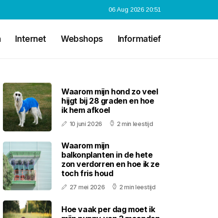
06 Aug 2026 20:51
n
Internet
Webshops
Informatief
Waarom mijn hond zo veel
hijgt bij 28 graden en hoe
ik hem afkoel
10 juni 2026
2 min leestijd
Waarom mijn
balkonplanten in de hete
zon verdorren en hoe ik ze
toch fris houd
27 mei 2026
2 min leestijd
Hoe vaak per dag moet ik