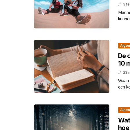
3 fe
Mannen
kunne
Alge
De 
10 
23 
Waarom
een ko
Alge
Wat
hoe 