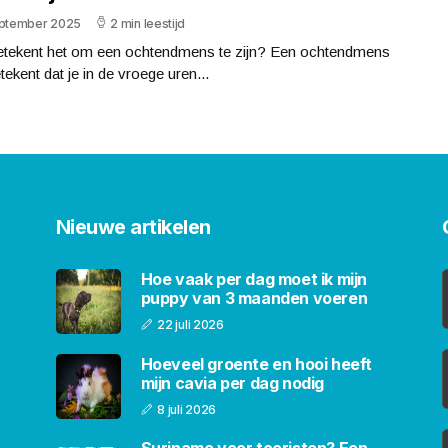
eptember 2025
2 min leestijd
etekent het om een ochtendmens te zijn? Een ochtendmens
etekent dat je in de vroege uren...
Nieuwe artikelen
Hoe vaak per dag moet ik mijn
puppy van 3 maanden voeren
22 juli 2026
Hoeveel groente en hooi heeft
mijn cavia per dag nodig
8 juli 2026
Suriname voor toeristen? Een