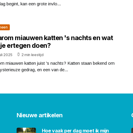
dag begint, kan een grote invlo...
meen
rom miauwen katten 's nachts en wat
 je ertegen doen?
uli 2025
2 min leestijd
m miauwen katten juist 's nachts? Katten staan bekend om
sterieuze gedrag, en een van de...
Nieuwe artikelen
Hoe vaak per dag moet ik mijn