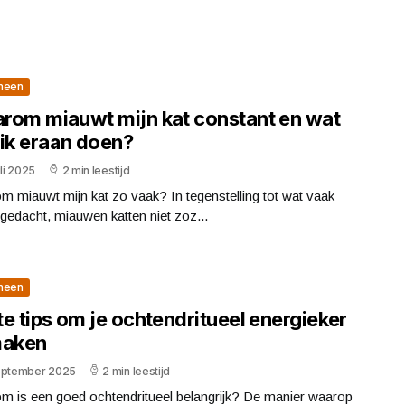
meen
rom miauwt mijn kat constant en wat
 ik eraan doen?
uli 2025
2 min leestijd
 miauwt mijn kat zo vaak? In tegenstelling tot wat vaak
gedacht, miauwen katten niet zoz...
meen
e tips om je ochtendritueel energieker
maken
eptember 2025
2 min leestijd
m is een goed ochtendritueel belangrijk? De manier waarop