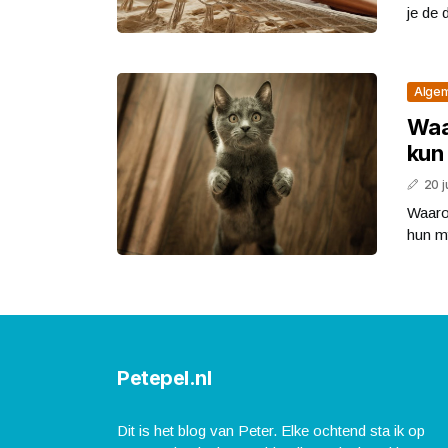
je de 
Alge
Waa
kun
20 j
Waaro
hun my
Petepel.nl
Dit is het blog van Peter. Elke ochtend sta ik op