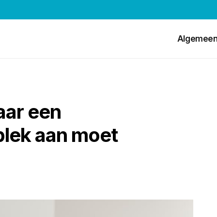
Algemee
aar een
rplek aan moet