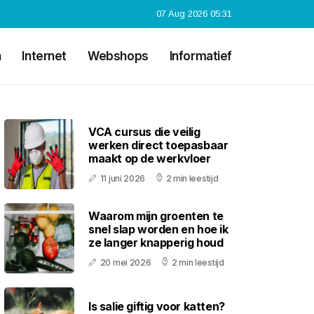
07 Aug 2026 05:31
n
Internet
Webshops
Informatief
VCA cursus die veilig
werken direct toepasbaar
maakt op de werkvloer
11 juni 2026
2 min leestijd
Waarom mijn groenten te
snel slap worden en hoe ik
ze langer knapperig houd
20 mei 2026
2 min leestijd
Is salie giftig voor katten?