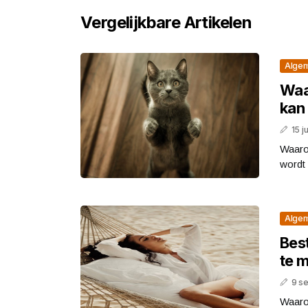
Vergelijkbare Artikelen
Alge
Waa
kan
15 j
Waarom
wordt 
Alge
Best
te 
9 s
Waaro