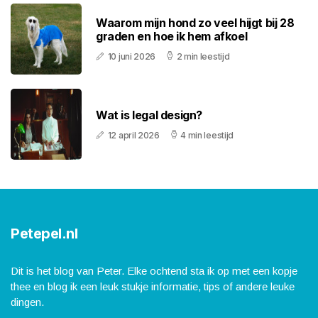
Waarom mijn hond zo veel hijgt bij 28
graden en hoe ik hem afkoel
10 juni 2026
2 min leestijd
Wat is legal design?
12 april 2026
4 min leestijd
Petepel.nl
Dit is het blog van Peter. Elke ochtend sta ik op met een kopje
thee en blog ik een leuk stukje informatie, tips of andere leuke
dingen.