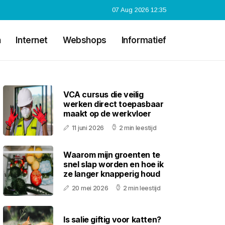
07 Aug 2026 12:35
n
Internet
Webshops
Informatief
VCA cursus die veilig
werken direct toepasbaar
maakt op de werkvloer
11 juni 2026
2 min leestijd
Waarom mijn groenten te
snel slap worden en hoe ik
ze langer knapperig houd
20 mei 2026
2 min leestijd
Is salie giftig voor katten?