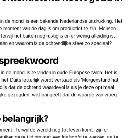
in de mond' is een bekende Nederlandse uitdrukking. Het
e moment van de dag is om productief te zijn. Mensen
rwijl het buiten nog rustig is en er weinig afleiding is.
aan en waarom is de ochtendlijke sfeer zo speciaal?
 spreekwoord
n de mond' is te vinden in oude Europese talen. Het is
n het Duits letterlijk wordt vertaald als 'Morgenstund hat
 is dat de ochtend waardevol is als je deze optimaal
lijke gezegden, wat aangeeft dat de waarde van vroeg
 belangrijk?
ent. Terwijl de wereld nog tot leven komt, zijn er
ruiken deze tijd om met een fris hoofd te werken, na te