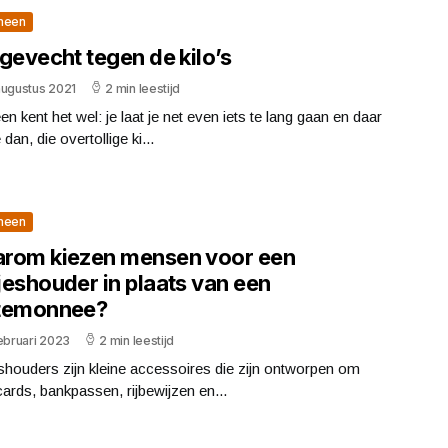
meen
gevecht tegen de kilo’s
augustus 2021
2 min leestijd
en kent het wel: je laat je net even iets te lang gaan en daar
 dan, die overtollige ki...
meen
rom kiezen mensen voor een
jeshouder in plaats van een
temonnee?
ebruari 2023
2 min leestijd
houders zijn kleine accessoires die zijn ontworpen om
cards, bankpassen, rijbewijzen en...