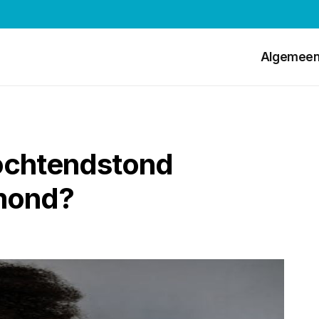
Algemee
ochtendstond
 mond?