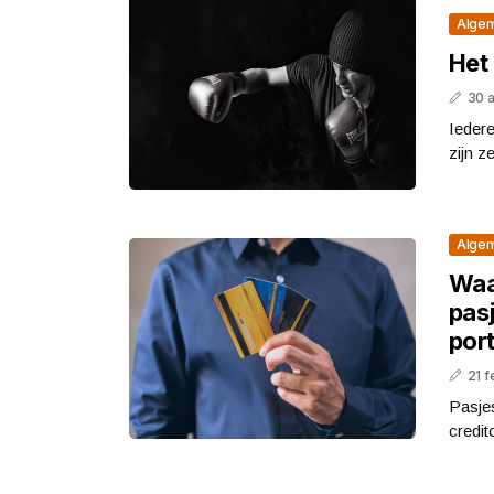
Alge
Het 
30 
Iedere
zijn ze
Alge
Waa
pas
por
21 f
Pasjes
credit