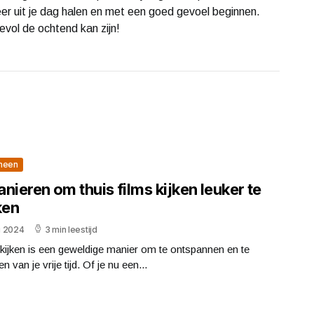
eer uit je dag halen en met een goed gevoel beginnen.
evol de ochtend kan zijn!
meen
nieren om thuis films kijken leuker te
en
li 2024
3 min leestijd
kijken is een geweldige manier om te ontspannen en te
n van je vrije tijd. Of je nu een...